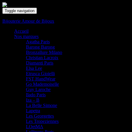
Toggle navigation
Bijouterie Amour de Bijoux
Accueil
Nos marques
Agatha Paris
Barong Barong
Bronzallure Milano
Christian Lacroix
Diamanti Paris
Elsa Lee
Etrusca Gioielli
FST HandWear
Go Mademoiselle
Guy Laroche
Ilado Paris
Iza – B
La Belle Simone
Lapetra
Les Georgettes
Les Tropeziennes
LOetMA
Lollipops Paris