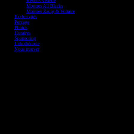
Réveils Vedette
Montres All Blacks
Montres Zadig & Voltaire
Exclusivités
Perçage
Photos
Horaires
Sponsoring
Lithothérapie
Nous trouver
Une Ligne Paris
La marque
Une Ligne Paris
, créée il y a près de quatre décennies est
et a réussi à se positionner avec succès dans le monde des bijoux de 
tout en mettant en valeur son esprit insouciant, charmant et rayonnant.
Le concept:
La monture en métal en plaqué d’or, d’argent ou d’or rose, est ornée d
Le savoir-faire:
Nos designers compétents créent des collections exclusives qui permette
des couleurs et des pierres précieuses.
Quelques exemples: