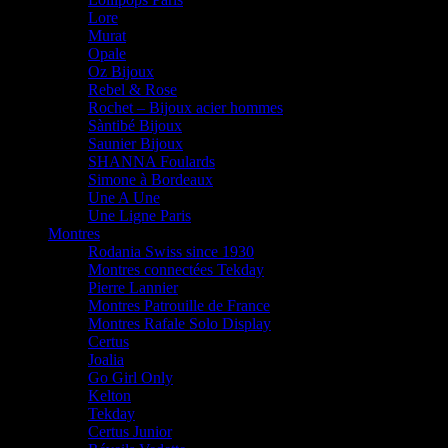
Lore
Murat
Opale
Oz Bijoux
Rebel & Rose
Rochet – Bijoux acier hommes
Sàntibé Bijoux
Saunier Bijoux
SHANNA Foulards
Simone à Bordeaux
Une A Une
Une Ligne Paris
Montres
Rodania Swiss since 1930
Montres connectées Tekday
Pierre Lannier
Montres Patrouille de France
Montres Rafale Solo Display
Certus
Joalia
Go Girl Only
Kelton
Tekday
Certus Junior