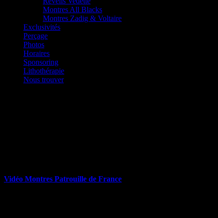
Réveils Vedette
Montres All Blacks
Montres Zadig & Voltaire
Exclusivités
Perçage
Photos
Horaires
Sponsoring
Lithothérapie
Nous trouver
Montres Patrouille de France
Les
Montres Patrouille de France
conçues et assemblées en
France
Alliance équilibrée de
technique
, de
métaux
, de
matières
et de
desi
En exclusivités chez Amour de Bijoux.
Vidéo Montres Patrouille de France