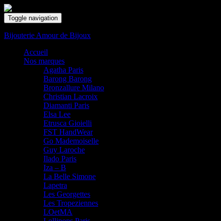
Toggle navigation
Bijouterie Amour de Bijoux
Accueil
Nos marques
Agatha Paris
Barong Barong
Bronzallure Milano
Christian Lacroix
Diamanti Paris
Elsa Lee
Etrusca Gioielli
FST HandWear
Go Mademoiselle
Guy Laroche
Ilado Paris
Iza – B
La Belle Simone
Lapetra
Les Georgettes
Les Tropeziennes
LOetMA
Lollipops Paris