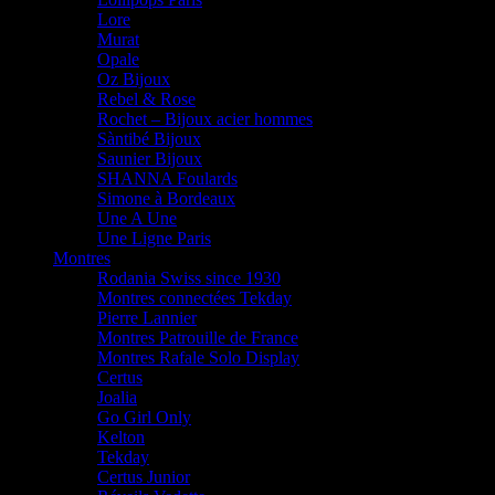
Lore
Murat
Opale
Oz Bijoux
Rebel & Rose
Rochet – Bijoux acier hommes
Sàntibé Bijoux
Saunier Bijoux
SHANNA Foulards
Simone à Bordeaux
Une A Une
Une Ligne Paris
Montres
Rodania Swiss since 1930
Montres connectées Tekday
Pierre Lannier
Montres Patrouille de France
Montres Rafale Solo Display
Certus
Joalia
Go Girl Only
Kelton
Tekday
Certus Junior