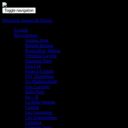
Toggle navigation
Bijouterie Amour de Bijoux
Accueil
Nos marques
Agatha Paris
Barong Barong
Bronzallure Milano
Christian Lacroix
Diamanti Paris
Elsa Lee
Etrusca Gioielli
FST HandWear
Go Mademoiselle
Guy Laroche
Ilado Paris
Iza – B
La Belle Simone
Lapetra
Les Georgettes
Les Tropeziennes
LOetMA
Lollipops Paris