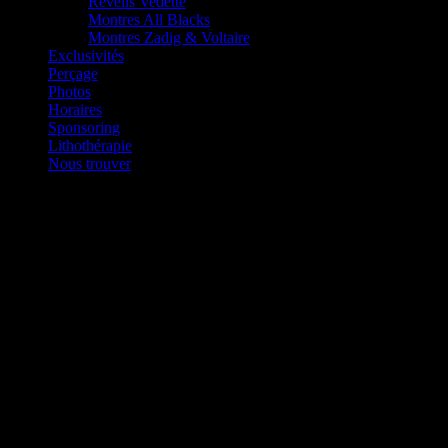
Réveils Vedette
Montres All Blacks
Montres Zadig & Voltaire
Exclusivités
Perçage
Photos
Horaires
Sponsoring
Lithothérapie
Nous trouver
Rochet – Bijoux acier hommes
Depuis plus d’un siècle, la tradition se transmet de génération
en génération au sein d’une famille de passionnés.
D’abord couturiers du bracelet de montre puis créateurs de
bijoux pour homme.
ROCHET s’est toujours engagé dans une démarche éco-
responsable et ne fait aucune concession sur le service ni sur la
qualité.
Fort de plus d’un siècle d’expériences et de savoir-faire,
ROCHET compte aujourd’hui parmi les marques reconnues de