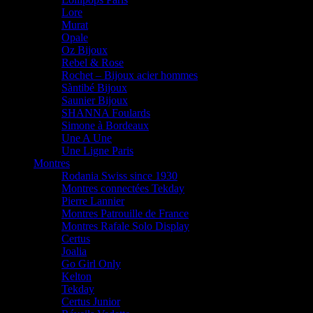
Lore
Murat
Opale
Oz Bijoux
Rebel & Rose
Rochet – Bijoux acier hommes
Sàntibé Bijoux
Saunier Bijoux
SHANNA Foulards
Simone à Bordeaux
Une A Une
Une Ligne Paris
Montres
Rodania Swiss since 1930
Montres connectées Tekday
Pierre Lannier
Montres Patrouille de France
Montres Rafale Solo Display
Certus
Joalia
Go Girl Only
Kelton
Tekday
Certus Junior