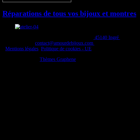
Réparations de tous vos bijoux et montres
Amour de Bijoux - 160 Rue du Val d'Orléans,
45140 Ingré
- Tél:
02.38.22.05.88;
contact@amourdebijoux.com
- Orléans Loiret (45)
-
Mentions légales
,
Politique de cookies - UE
Construit avec
par
Thèmes Graphene
.