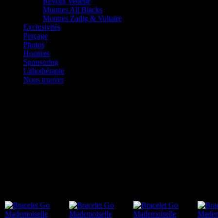
Réveils Vedette
Montres All Blacks
Montres Zadig & Voltaire
Exclusivités
Perçage
Photos
Horaires
Sponsoring
Lithothérapie
Nous trouver
Go Mademoiselle
Découvrez la toute première collection « Go Mademoiselle »,
des bijoux élégants, gracieux qui se déclinent en argent, palqué
or et acier. A partir de 24 euros…
Une exclusivité Amour de Bijoux !
Quelques exemples: