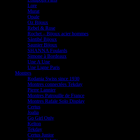
Lore
Murat
Opale
Oz Bijoux
Rebel & Rose
Rochet – Bijoux acier hommes
Sàntibé Bijoux
Saunier Bijoux
SHANNA Foulards
Simone à Bordeaux
Une A Une
Une Ligne Paris
Montres
Rodania Swiss since 1930
Montres connectées Tekday
Pierre Lannier
Montres Patrouille de France
Montres Rafale Solo Display
Certus
Joalia
Go Girl Only
Kelton
Tekday
Certus Junior