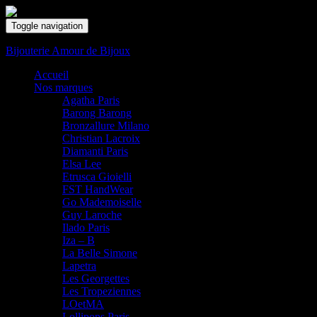
Toggle navigation
Bijouterie Amour de Bijoux
Accueil
Nos marques
Agatha Paris
Barong Barong
Bronzallure Milano
Christian Lacroix
Diamanti Paris
Elsa Lee
Etrusca Gioielli
FST HandWear
Go Mademoiselle
Guy Laroche
Ilado Paris
Iza – B
La Belle Simone
Lapetra
Les Georgettes
Les Tropeziennes
LOetMA
Lollipops Paris